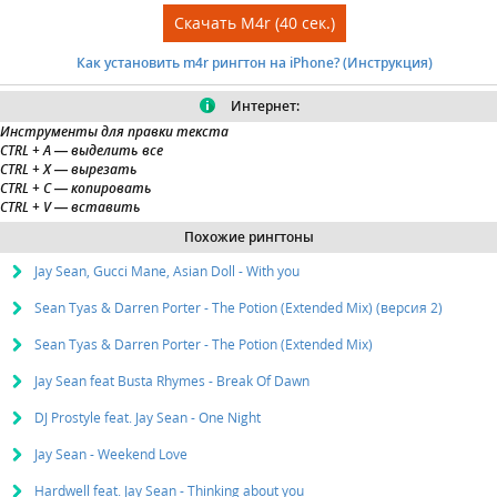
Скачать M4r (40 сек.)
Как установить m4r рингтон на iPhone? (Инструкция)
Интернет:
Инструменты для правки текста
CTRL + A
— выделить все
CTRL + X
— вырезать
CTRL + C
— копировать
CTRL + V
— вставить
Похожие рингтоны
Jay Sean, Gucci Mane, Asian Doll - With you
Sean Tyas & Darren Porter - The Potion (Extended Mix) (версия 2)
Sean Tyas & Darren Porter - The Potion (Extended Mix)
Jay Sean feat Busta Rhymes - Break Of Dawn
DJ Prostyle feat. Jay Sean - One Night
Jay Sean - Weekend Love
Hardwell feat. Jay Sean - Thinking about you