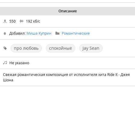
Описание
550
192
кб/с
Добавил:
Миша Куприн
Романтические
про любовь
спокойные
Jay Sean
Не указано
Свежая романтическая композиция от исполнителя хита Ride It - Джея
Шона