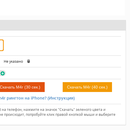
:
Не указано
Скачать M4r (30 сек.)
Скачать M4r (40 сек.)
4r рингтон на iPhone? (Инструкция)
t на телефон, нажмите на значок "Скачать" зеленого цвета и
 не происходит, попробуйте клик правой кнопкой мыши и выберите