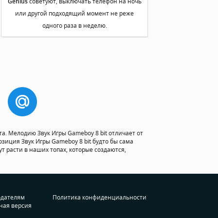
Genius
советуют, выключать телефон на ночь
или другой подходящий момент не реже
одного раза в неделю.
а. Мелодию Звук Игры Gameboy 8 bit отличает от
зиция Звук Игры Gameboy 8 bit будто бы сама
ут расти в наших топах, которые создаются,
одателям
Политика конфиденциальности
ная версия