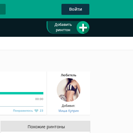
Войти
Добавить
рингтон
Любитель
00:00
Добавил:
Миша Куприн
Понравилось
23
Похожие ринтоны