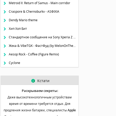
Metroid II: Return of Samus - Main corridor
Craspore & Chernoburkv - ASФIXIA
Dendy Mario theme
Хип Хоп Бит
Стандартное сообщение на Sony Xperia Z (бит и микс)
Жека & VibeTGK - ФастФуд (by MelonOnTheBeat)
Aesop Rock - Coffee (Figure Remix)
Cyclone
Кстати
Раскрываем секреты:
Даже высокотехнологичным устройствам
время от времени требуется отдых. Для
продления жизни батареи, специалисты
Apple