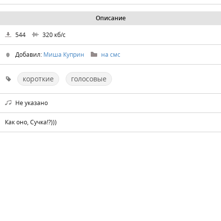
Описание
544
320
кб/с
Добавил:
Миша Куприн
на смс
короткие
голосовые
Не указано
Как оно, Сучка!?)))