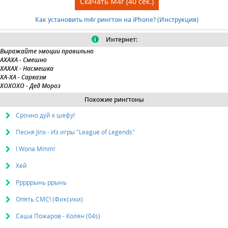
Скачать M4r (40 сек.)
Как установить m4r рингтон на iPhone? (Инструкция)
Интернет:
Выражайте эмоции правильно
АХАХА
- Смешно
ХАХАХ
- Насмешка
ХА-ХА
- Сарказм
ХОХОХО
- Дед Мороз
Похожие рингтоны
Срочно дуй к шефу!
Песня Jinx - Из игры "League of Legends"
I Wona Mmm!
Хей
Рррррынь ррынь
Опять СМС! (Фиксики)
Саша Пожаров - Колян (04s)