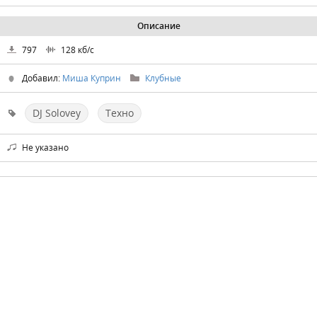
Описание
797
128
кб/с
Добавил:
Миша Куприн
Клубные
DJ Solovey
Техно
Не указано