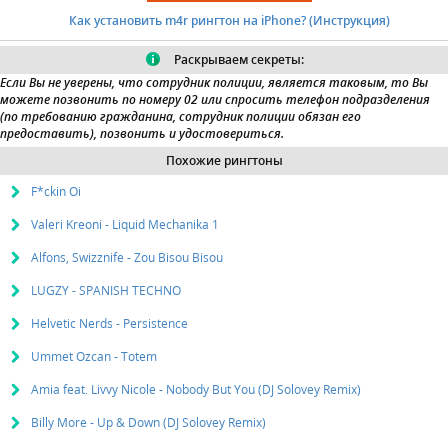
Как установить m4r рингтон на iPhone? (Инструкция)
Раскрываем секреты:
Если Вы не уверены, что сотрудник полиции, является таковым, то Вы
можете позвонить по номеру
02
или спросить
телефон подразделения
(по требованию гражданина, сотрудник полиции обязан его
предоставить), позвонить и удостовериться.
Похожие рингтоны
F*ckin Oi
Valeri Kreoni - Liquid Mechanika 1
Alfons, Swizznife - Zou Bisou Bisou
LUGZY - SPANISH TECHNO
Helvetic Nerds - Persistence
Ummet Ozcan - Totem
Amia feat. Livvy Nicole - Nobody But You (DJ Solovey Remix)
Billy More - Up & Down (DJ Solovey Remix)