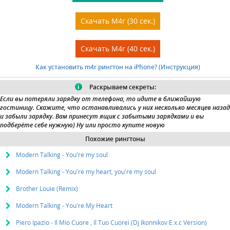
Скачать M4r (30 сек.)
Скачать M4r (40 сек.)
Как установить m4r рингтон на iPhone? (Инструкция)
Раскрываем секреты:
Если вы потеряли зарядку от телефона, то идите в ближайшую
гостиницу. Скажите, что останавливались у них несколько месяцев назад
и забыли зарядку. Вам принесут
ящик с забытыми зарядками
и вы
подберёте себе нужную) Ну или просто купите новую
Похожие рингтоны
Modern Talking - You're my soul
Modern Talking - You're my heart, you're my soul
Brother Louie (Remix)
Modern Talking - You're My Heart
Piero Ipazio - Il Mio Cuore , Il Tuo Cuorei (Dj Ikonnikov E.x.c Version)