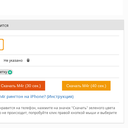
ится
:
Не указано
етку
Скачать M4r (30 сек.)
Скачать M4r (40 сек.)
4r рингтон на iPhone? (Инструкция)
нравится на телефон, нажмите на значок "Скачать" зеленого цвета
го не происходит, попробуйте клик правой кнопкой мыши и выберите