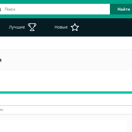
Лучшие
Новые
я
б/с