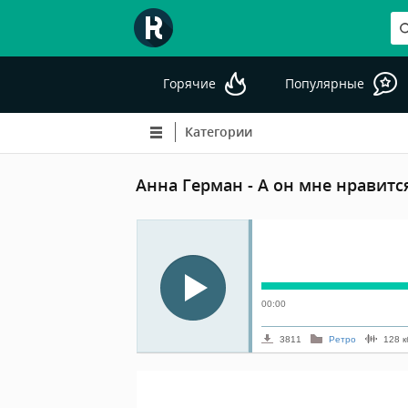
Горячие
Популярные
Категории
Анна Герман - А он мне нравитс
00:00
3811
Ретро
128
к