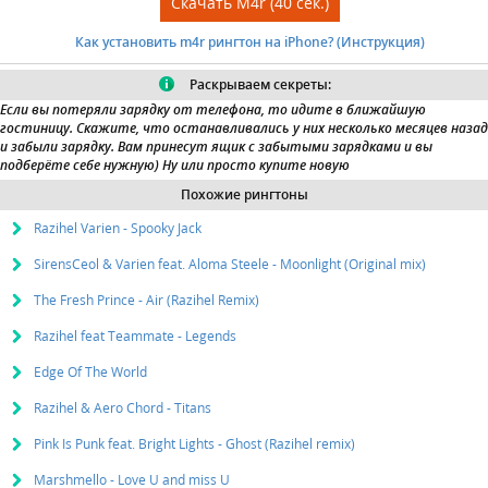
Скачать M4r (40 сек.)
Как установить m4r рингтон на iPhone? (Инструкция)
Раскрываем секреты:
Если вы потеряли зарядку от телефона, то идите в ближайшую
гостиницу. Скажите, что останавливались у них несколько месяцев назад
и забыли зарядку. Вам принесут
ящик с забытыми зарядками
и вы
подберёте себе нужную) Ну или просто купите новую
Похожие рингтоны
Razihel Varien - Spooky Jack
SirensCeol & Varien feat. Aloma Steele - Moonlight (Original mix)
The Fresh Prince - Air (Razihel Remix)
Razihel feat Teammate - Legends
Edge Of The World
Razihel & Aero Chord - Titans
Pink Is Punk feat. Bright Lights - Ghost (Razihel remix)
Marshmello - Love U and miss U