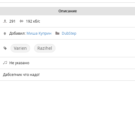
Описание
291
192
кб/с
Добавил:
Миша Куприн
DubStep
Varien
Razihel
Не указано
Дабсепчик что надо!