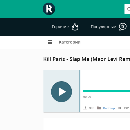
Горячие
Популярные
Категории
Kill Paris - Slap Me (Maor Levi Rem
00:00
363
DubStep
192