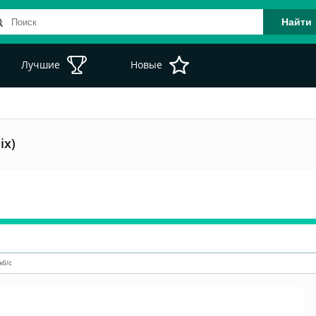
Лучшие
Новые
ix)
кб/с