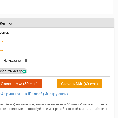
 Remix)
звонок
:
Не указано
обавить метку
Скачать M4r (30 сек.)
Скачать M4r (40 сек.)
4r рингтон на iPhone? (Инструкция)
 Levi Remix) на телефон, нажмите на значок "Скачать" зеленого цвета
го не происходит, попробуйте клик правой кнопкой мыши и выберите