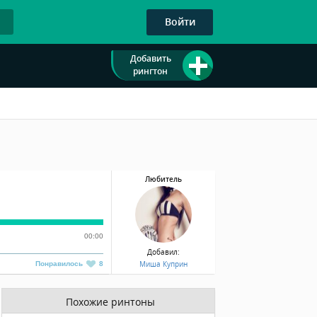
Войти
Добавить
рингтон
Любитель
00:00
Добавил:
Миша Куприн
Понравилось
8
Похожие ринтоны