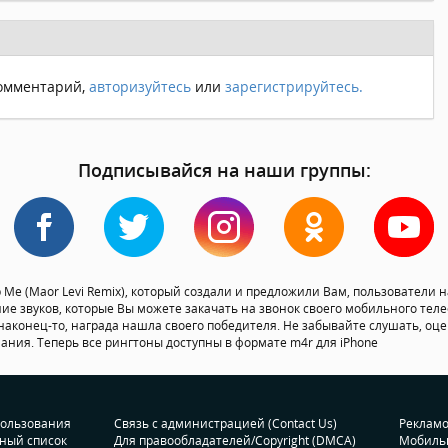
комментарий,
авторизуйтесь
или
зарегистрируйтесь.
Подписывайся на наши группы:
p Me (Maor Levi Remix), который создали и предложили Вам, пользователи на
ние звуков, которые Вы можете закачать на звонок своего мобильного телеф
т, наконец-то, награда нашла своего победителя. Не забывайте слушать, оце
лания. Теперь все рингтоны доступны в формате m4r для iPhone
пользования
Связь с администрацией (Contact Us)
Реклам
ный список
Для правообладателей/Copyright (DMCA)
Мобиль