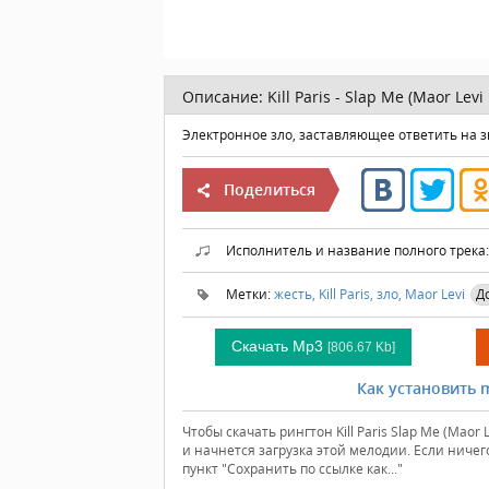
Описание:
Kill Paris - Slap Me (Maor Levi
Электронное зло, заставляющее ответить на 
Поделиться
Исполнитель и название полного трека
Метки:
жесть,
Kill Paris,
зло,
Maor Levi
Д
Скачать Mp3
[806.67 Kb]
Как установить m
Чтобы скачать рингтон Kill Paris Slap Me (Maor
и начнется загрузка этой мелодии. Если ниче
пункт "Сохранить по ссылке как..."