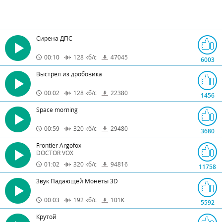
Сирена ДПС
00:10
128
кб/с
47045
6003
Выстрел из дробовика
00:02
128
кб/с
22380
1456
Space morning
00:59
320
кб/с
29480
3680
Frontier Argofox
DOCTOR VOX
01:02
320
кб/с
94816
11758
Звук Падающей Монеты 3D
00:03
192
кб/с
101
К
5592
Крутой