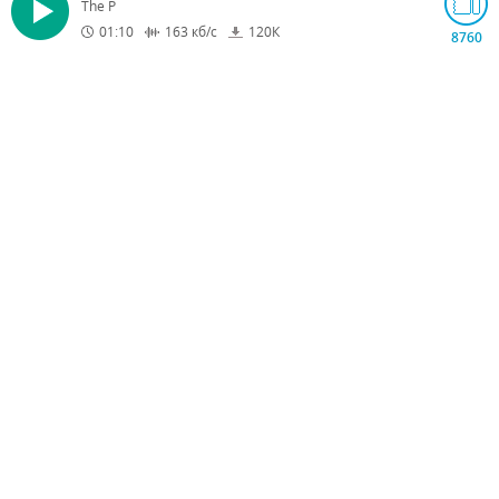
The P
01:10
163
кб/с
120
К
8760