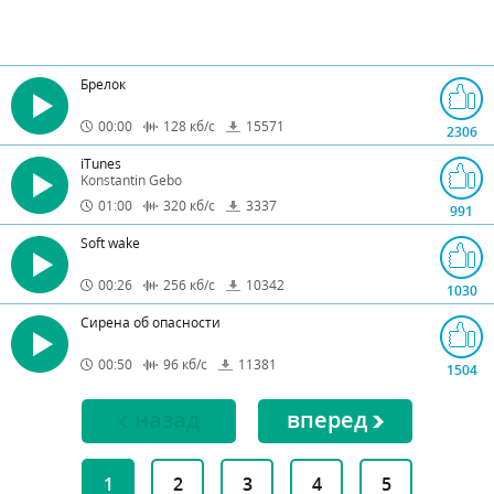
Брелок
00:00
128
кб/с
15571
2306
iTunes
Konstantin Gebo
01:00
320
кб/с
3337
991
Soft wake
00:26
256
кб/с
10342
1030
Сирена об опасности
00:50
96
кб/с
11381
1504
назад
вперед
1
2
3
4
5