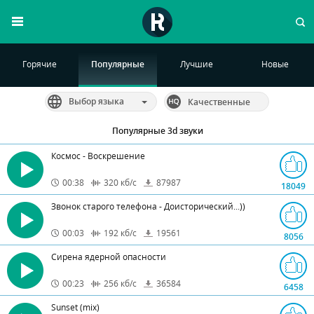
Горячие
Популярные
Лучшие
Новые
Выбор языка
Качественные
Популярные 3d звуки
Космос - Воскрешение
00:38
320
кб/с
87987
18049
Звонок старого телефона - Доисторический...))
00:03
192
кб/с
19561
8056
Сирена ядерной опасности
00:23
256
кб/с
36584
6458
Sunset (mix)