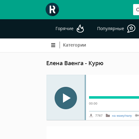
Горячие
Популярные
Категории
Елена Ваенга - Курю
00:00
7767
на маму/папу