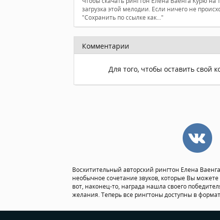
Чтобы скачать рингтон Елена Ваенга Курю на 
загрузка этой мелодии. Если ничего не проис
"Сохранить по ссылке как..."
Комментарии
Для того, чтобы оставить свой 
Восхитительный авторский рингтон Елена Ваенга 
необычное сочетание звуков, которые Вы можете 
вот, наконец-то, награда нашла своего победител
желания. Теперь все рингтоны доступны в формат