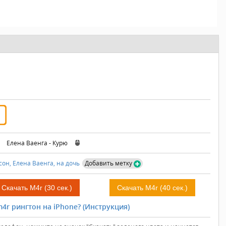
:
Елена Ваенга - Курю
сон,
Елена Ваенга,
на дочь
Добавить метку
Скачать M4r (30 сек.)
Скачать M4r (40 сек.)
4r рингтон на iPhone? (Инструкция)