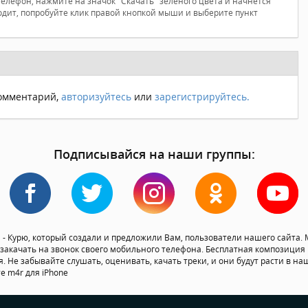
телефон, нажмите на значок "Скачать" зеленого цвета и начнется
ходит, попробуйте клик правой кнопкой мыши и выберите пункт
комментарий,
авторизуйтесь
или
зарегистрируйтесь.
Подписывайся на наши группы:
- Курю, который создали и предложили Вам, пользователи нашего сайта. М
закачать на звонок своего мобильного телефона. Бесплатная композиция Е
я. Не забывайте слушать, оценивать, качать треки, и они будут расти в н
е m4r для iPhone