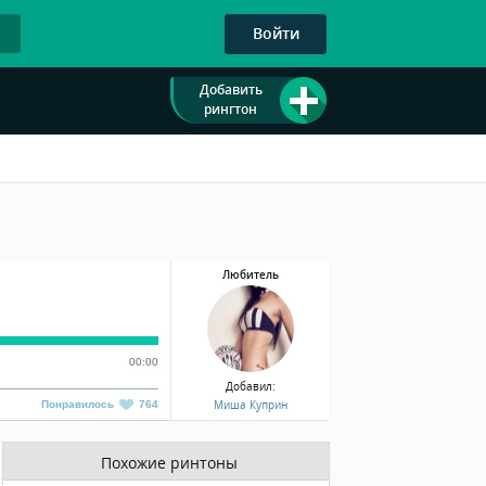
Войти
Добавить
рингтон
Любитель
00:00
Добавил:
Миша Куприн
Понравилось
764
Похожие ринтоны