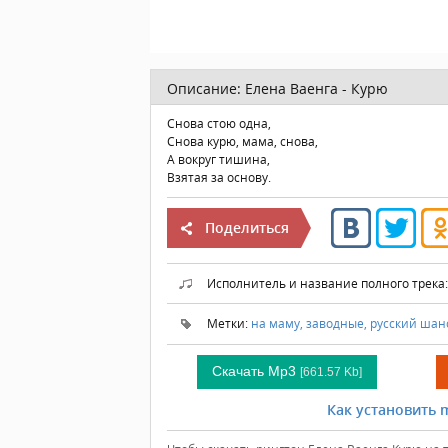
Описание:
Елена Ваенга - Курю
Снова стою одна,
Снова курю, мама, снова,
А вокруг тишина,
Взятая за основу.
Поделиться
Исполнитель и название полного трека
Метки:
на маму,
заводные,
русский шан
Скачать Mp3
[661.57 Kb]
Как установить m