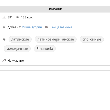
Описание
891
128
кб/с
Добавил:
Миша Куприн
Танцевальные
латинские
латиноамериканские
спокойные
мелодичные
Emanuela
Не указано