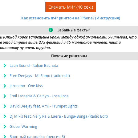
Скачать M4r (40 сек.)
Как установить m4r рингтон на iPhone? (Инструкция)
Забавные факты:
В
Южной Корее
запрещены браки между однофамильцами. Учитывая, что
в этой стране лишь 275 фамилий и 45 миллионов человек, найти
половинку ну очень трудно.
Похожие рингтоны
Latin Sound - Italian Bachata
Free Deejays - Mi Ritmo (radio edit)
Jeronimo - One Kiss
Emil Lassaria & Caitlyn - Loca Loca
David Deejay feat. Ami - Trumpet Lights
DJ Mikis feat. Nelly Ra & Laera - Bunga-Bunga (Radio Edit)
Global Warming
Баянный расколбас (версия 3)