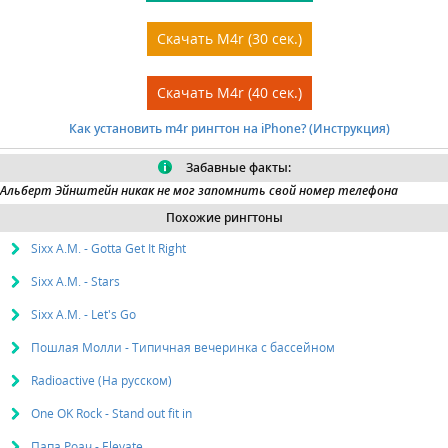
Скачать M4r (30 сек.)
Скачать M4r (40 сек.)
Как установить m4r рингтон на iPhone? (Инструкция)
Забавные факты:
Альберт Эйнштейн
никак не мог запомнить свой номер телефона
Похожие рингтоны
Sixx A.M. - Gotta Get It Right
Sixx A.M. - Stars
Sixx A.M. - Let's Go
Пошлая Молли - Типичная вечеринка с бассейном
Radioactive (На русском)
One OK Rock - Stand out fit in
Папа Роач - Elevate