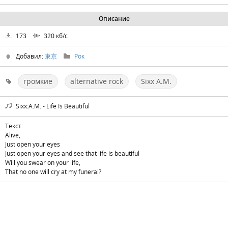
Описание
173
320
кб/с
Добавил:
東京
Рок
громкие
alternative rock
Sixx A.M.
Sixx:A.M. - Life Is Beautiful
Текст:
Alive,
Just open your eyes
Just open your eyes and see that life is beautiful
Will you swear on your life,
That no one will cry at my funeral?