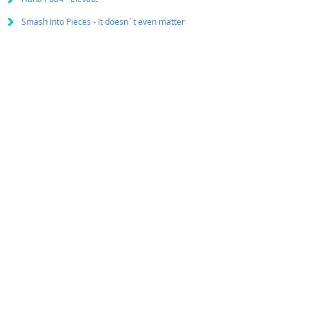
Smash Into Pieces - It doesn`t even matter