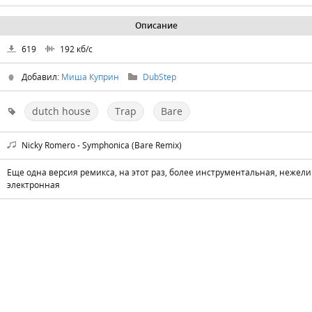
Описание
619
192
кб/с
Добавил:
Миша Куприн
DubStep
dutch house
Trap
Bare
Nicky Romero - Symphonica (Bare Remix)
Еще одна версия ремикса, на этот раз, более инструментальная, нежели
электронная