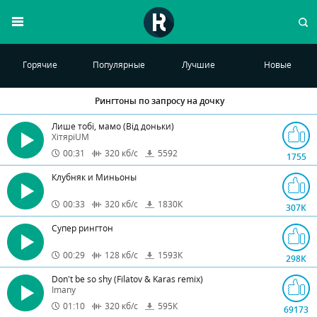
Горячие
Популярные
Лучшие
Новые
Рингтоны по запросу
на дочку
Лише тобі, мамо (Від доньки)
ХітяріUM
00:31
320
кб/с
5592
1755
Клубняк и Миньоны
00:33
320
кб/с
1830
К
307
К
Супер рингтон
00:29
128
кб/с
1593
К
298
К
Don't be so shy (Filatov & Karas remix)
Imany
01:10
320
кб/с
595
К
69173