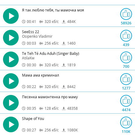
Я так люблю тебя, ты мамочка моя
00:41
320
кб/с
484
К
58926
SeeEss 22
Osipenko Vladimir
00:03
256
кб/с
1460
439
Te Teh Té Adu Aduh (Singer Baby)
AtilaKw
00:30
320
кб/с
1819
700
Мама ама криминал
00:22
320
кб/с
8442
1277
Песенка мамонтенка про маму
00:35
128
кб/с
48358
4474
Shape of You
00:27
256
кб/с
1080
К
110
К