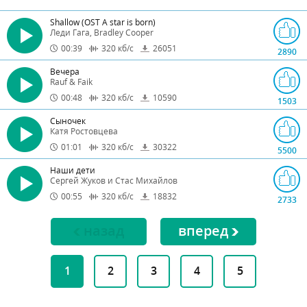
Shallow (OST A star is born)
Леди Гага, Bradley Cooper
00:39
320
кб/с
26051
2890
Вечера
Rauf & Faik
00:48
320
кб/с
10590
1503
Сыночек
Катя Ростовцева
01:01
320
кб/с
30322
5500
Наши дети
Сергей Жуков и Стас Михайлов
00:55
320
кб/с
18832
2733
назад
вперед
1
2
3
4
5