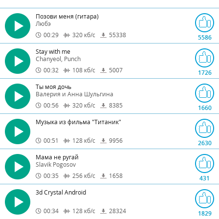
Позови меня (гитара)
Любэ
00:29
320
кб/с
55338
5586
Stay with me
Chanyeol, Punch
00:32
108
кб/с
5007
1726
Ты моя дочь
Валерия и Анна Шульгина
00:56
320
кб/с
8385
1660
Музыка из фильма "Титаник"
00:51
128
кб/с
9956
2630
Мама не ругай
Slavik Pogosov
00:35
256
кб/с
1658
431
3d Crystal Android
00:34
128
кб/с
28324
1829