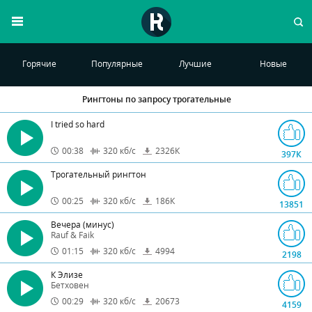
Горячие
Популярные
Лучшие
Новые
Рингтоны по запросу
трогательные
I tried so hard
00:38
320
кб/с
2326
К
397
К
Трогательный рингтон
00:25
320
кб/с
186
К
13851
Вечера (минус)
Rauf & Faik
01:15
320
кб/с
4994
2198
К Элизе
Бетховен
00:29
320
кб/с
20673
4159