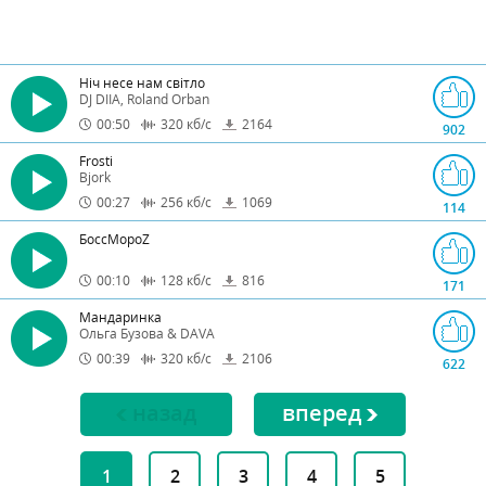
Ніч несе нам світло
DJ DIIA, Roland Orban
00:50
320
кб/с
2164
902
Frosti
Bjork
00:27
256
кб/с
1069
114
БоссМороZ
00:10
128
кб/с
816
171
Мандаринка
Ольга Бузова & DAVA
00:39
320
кб/с
2106
622
назад
вперед
1
2
3
4
5