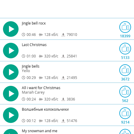
Jingle bell rоск
00:46
128
кб/с
79010
18399
Last Christmas
01:00
320
кб/с
25841
5133
Jingle bells
Yello
00:29
128
кб/с
21495
3672
All i want for Christmas
Mariah Carey
00:24
320
кб/с
3836
562
Волшебные колокольчики
00:12
128
кб/с
51476
9214
My snowman and me