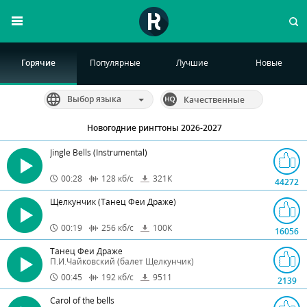
Горячие
Популярные
Лучшие
Новые
Выбор языка
Качественные
Новогодние рингтоны 2026-2027
Jingle Bells (Instrumental)
00:28
128
кб/с
321
К
44272
Щелкунчик (Танец Феи Драже)
00:19
256
кб/с
100
К
16056
Танец Феи Драже
П.И.Чайковский (балет Щелкунчик)
00:45
192
кб/с
9511
2139
Carol of the bells