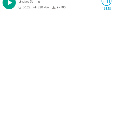
Lindsey Stirling
00:22
320
кб/с
97700
16358