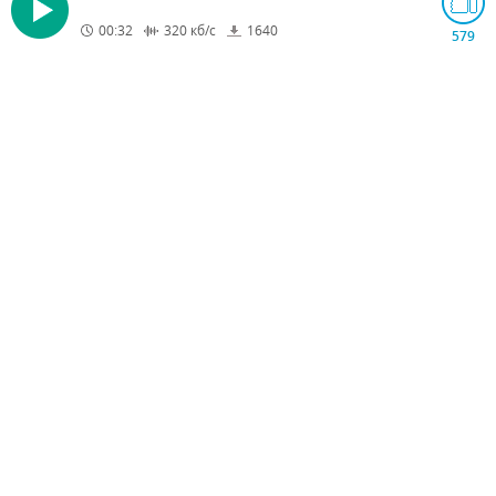
00:32
320
кб/с
1640
579