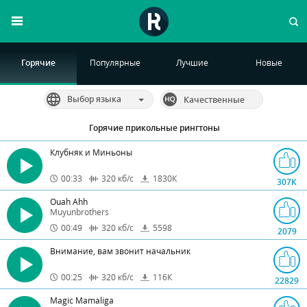
Горячие
Популярные
Лучшие
Новые
Выбор языка
Качественные
Горячие прикольные рингтоны
Клубняк и Миньоны
00:33
320
кб/с
1830
К
307
К
Ouah Ahh
Muyunbrothers
00:49
320
кб/с
5598
2079
Внимание, вам звонит начальник
00:25
320
кб/с
116
К
22829
Magic Mamaliga