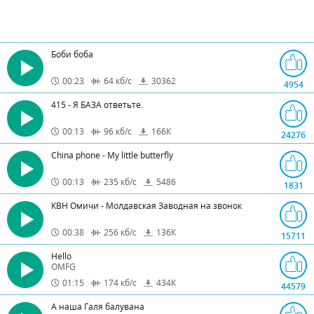
Боби боба
00:23
64
кб/с
30362
4954
415 - Я БАЗА ответьте.
00:13
96
кб/с
166
К
24276
China phone - My little butterfly
00:13
235
кб/с
5486
1831
КВН Омичи - Молдавская Заводная на звонок
00:38
256
кб/с
136
К
15711
Hello
OMFG
01:15
174
кб/с
434
К
44579
А наша Галя балувана