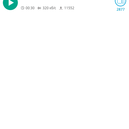
00:30
320
кб/с
11552
2877