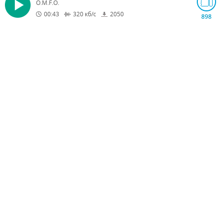
O.M.F.O.
00:43
320
кб/с
2050
898